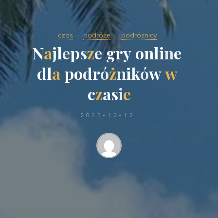
czas
podróże
podróżnicy
N
a
j
l
e
p
s
z
e
g
r
y
o
n
l
i
n
e
d
l
a
p
o
d
r
ó
ż
n
i
k
ó
w
w
c
z
a
s
i
e
2023-12-12