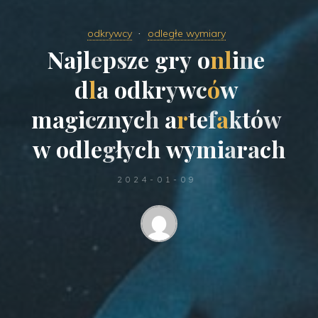
odkrywcy
odległe wymiary
N
a
j
l
e
p
s
z
e
g
r
y
o
n
l
i
n
e
d
l
a
o
d
k
r
y
w
c
ó
w
m
a
g
i
c
z
n
y
c
h
a
r
t
e
f
a
k
t
ó
w
w
o
d
l
e
g
ł
y
c
h
w
y
m
i
a
r
a
c
h
2024-01-09