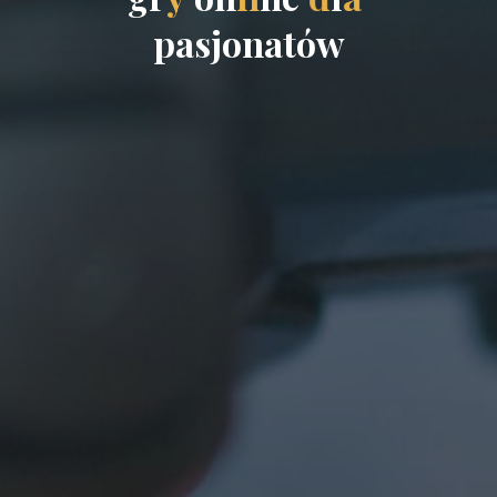
p
a
s
j
o
n
a
t
ó
w