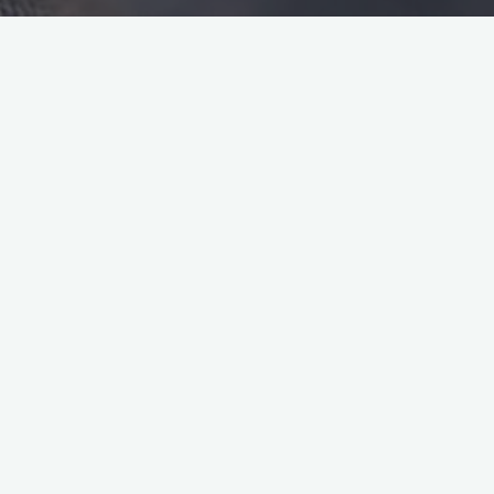
gry online dla pasjonatów
pasja
wspólna rozrywka
Najlepsze gry online dla
pasjonatów wspólnej rozrywki
2023-09-12