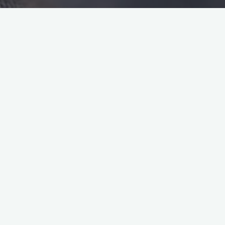
gry online
rozgrywka
zabawa
Najciekawsze gry online dla
fanów wspólnych wyzwań
2023-08-22